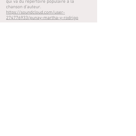
qui va du répertoire populaire à la
chanson d'auteur.
https://soundcloud.com/user-
274776933/punay-martha-y-rodrigo
Billetterie à prix libre. Concert à 15
heures.
Gratiféria ouverte le même jour, de 11h à
17h.