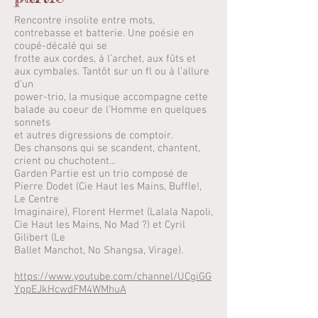
Rencontre insolite entre mots,
contrebasse et batterie. Une poésie en
coupé-décalé qui se
frotte aux cordes, à l’archet, aux fûts et
aux cymbales. Tantôt sur un fl ou à l’allure
d’un
power-trio, la musique accompagne cette
balade au coeur de l’Homme en quelques
sonnets
et autres digressions de comptoir.
Des chansons qui se scandent, chantent,
crient ou chuchotent...
Garden Partie est un trio composé de
Pierre Dodet (Cie Haut les Mains, Buffle!,
Le Centre
Imaginaire), Florent Hermet (Lalala Napoli,
Cie Haut les Mains, No Mad ?) et Cyril
Gilibert (Le
Ballet Manchot, No Shangsa, Virage).
https://www.youtube.com/channel/UCgiGG
YppEJkHcwdFM4WMhuA